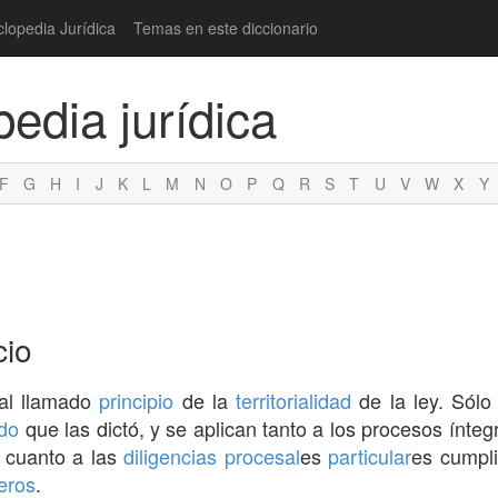
clopedia Jurídica
Temas en este diccionario
pedia jurídica
F
G
H
I
J
K
L
M
N
O
P
Q
R
S
T
U
V
W
X
Y
cio
 al llamado
principio
de la
territorialidad
de la ley. Sólo
do
que las dictó, y se aplican tanto a los procesos ínte
, cuanto a las
diligencias
procesal
es
particular
es cumpli
eros
.