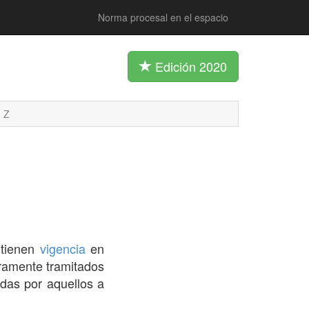
Norma procesal en el espacio
Edición 2020
Z
 tienen
vigencia
en
gramente tramitados
das por aquellos a