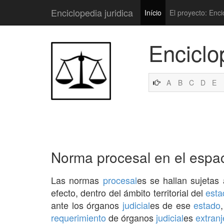
Enciclopedia juridica
Início
El proyecto: Enci
Enciclo
A
B
C
D
E
Norma procesal en el espa
Las normas
procesal
es se hallan sujetas
efecto, dentro del ámbito territorial del
esta
ante los órganos
judicial
es de ese
estado
requerimiento
de órganos
judicial
es
extranj