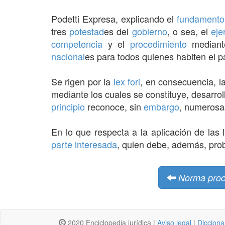
Podetti Expresa, explicando el
fundamento
tres
potestad
es del
gobierno
, o sea, el
eje
competencia
y el
procedimiento
mediant
nacional
es para todos quienes habiten el pa
Se rigen por la
lex fori
, en consecuencia, l
mediante los cuales se constituye, desarrol
principio
reconoce, sin
embargo
, numeros
En lo que respecta a la aplicación de las
parte interesada
, quien debe, además, prob
Norma proc
2020 Enciclopedia jurídica |
Aviso legal
|
Dicciona