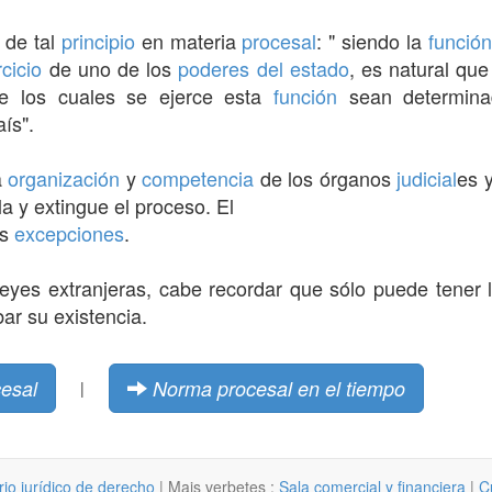
de tal
principio
en materia
procesal
: " siendo la
función
rcicio
de uno de los
poderes del estado
, es natural que
e los cuales se ejerce esta
función
sean determina
ís".
a
organización
y
competencia
de los órganos
judicial
es y
la y extingue el proceso. El
as
excepciones
.
 leyes extranjeras, cabe recordar que sólo puede tener
ar su existencia.
esal
Norma procesal en el tiempo
|
rio jurídico de derecho
| Mais verbetes :
Sala comercial y financiera
|
C