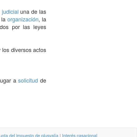
 judicial
una de las
 la
organización
, la
dos por las leyes
 los diversos actos
 lugar a
solicitud
de
uota del impuesto de plusvalía
|
Interés casacional