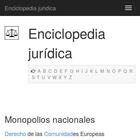
Enciclopedia juridica
Enciclopedia
jurídica
A
B
C
D
E
F
G
H
I
J
K
L
M
N
O
P
Q
R
S
T
U
V
W
X
Y
Z
Monopolios nacionales
Derecho
de las
Comunidad
es Europeas