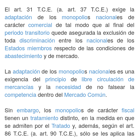
El art. 31 T.C.E. (a. art. 37 T.C.E.) exige la
adaptación
de los
monopolio
s
nacional
es de
carácter
comercial
de tal modo que al final del
periodo transitorio
quede asegurada la exclusión de
toda
discriminación
entre los
nacional
es de los
Estados miembros
respecto de las condiciones de
abastecimiento
y de mercado.
La
adaptación
de los
monopolio
s
nacional
es es una
exigencia del
principio
de
libre circulación de
mercancías
y la
necesidad
de no falsear la
competencia
dentro del
Mercado Común
.
Sin
embargo
, los
monopolio
s de carácter
fiscal
tienen un
tratamiento
distinto, en la medida en que
se admiten por el
Tratado
y, además, según el art.
86 T.C.E. (a. art. 90 T.C.E.), sólo se les aplica las