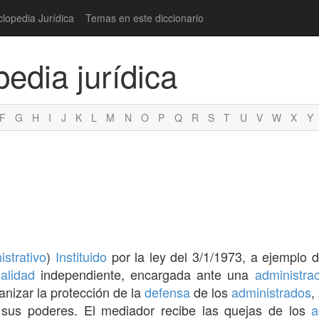
clopedia Jurídica
Temas en este diccionario
pedia jurídica
F
G
H
I
J
K
L
M
N
O
P
Q
R
S
T
U
V
W
X
Y
strativo
)
Instituido
por la ley del 3/1/1973, a ejemplo 
alidad
independiente, encargada ante una
administra
anizar la protección de la
defensa
de los
administrados
,
ó sus poderes. El mediador recibe las quejas de los
a