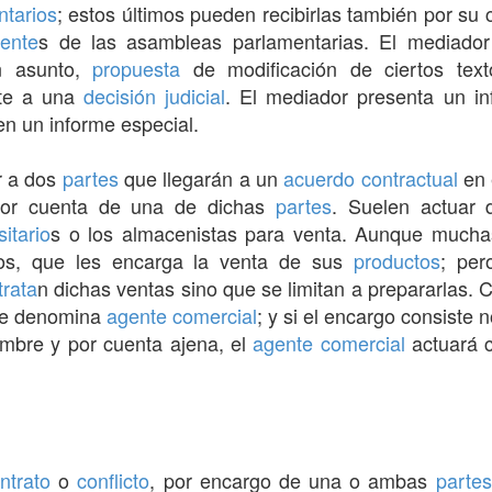
ntarios
; estos últimos pueden recibirlas también por su 
dente
s de las asambleas parlamentarias. El mediado
 asunto,
propuesta
de modificación de ciertos texto
te a una
decisión
judicial
. El mediador presenta un i
n un informe especial.
r a dos
partes
que llegarán a un
acuerdo
contractual
en 
 por cuenta de una de dichas
partes
. Suelen actuar 
itario
s o los almacenistas para venta. Aunque mucha
ros, que les encarga la venta de sus
productos
; per
trata
n dichas ventas sino que se limitan a prepararlas.
se denomina
agente comercial
; y si el encargo consiste 
ombre y por cuenta ajena, el
agente comercial
actuará 
ntrato
o
conflicto
, por encargo de una o ambas
partes