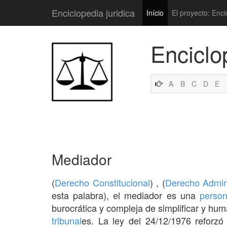
Enciclopedia juridica
Início
El proyecto: Enci
Enciclo
A
B
C
D
E
Mediador
(
Derecho Constitucional
) , (
Derecho Admini
esta palabra), el mediador es una
person
burocrática y compleja de simplificar y hum
tribunal
es. La ley del 24/12/1976 reforz