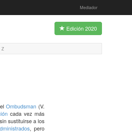
Mediador
Edición 2020
Z
del
Ombudsman
(V.
ción
cada vez más
 sin sustituirse a los
dministrados
, pero