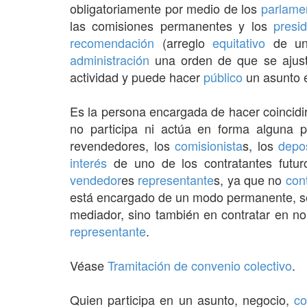
obligatoriamente por medio de los
parlame
las comisiones permanentes y los
presi
recomendación
(arreglo
equitativo
de un
administración
una orden de que se ajus
actividad y puede hacer
público
un asunto e
Es la persona encargada de hacer coincidi
no participa ni actúa en forma alguna
revendedores, los
comisionista
s, los
depos
interés
de uno de los contratantes futu
vendedor
es
representante
s, ya que no
con
está encargado de un modo permanente, 
mediador, sino también en contratar en n
representante
.
Véase
Tramitación de convenio colectivo
.
Quien participa en un asunto, negocio,
co