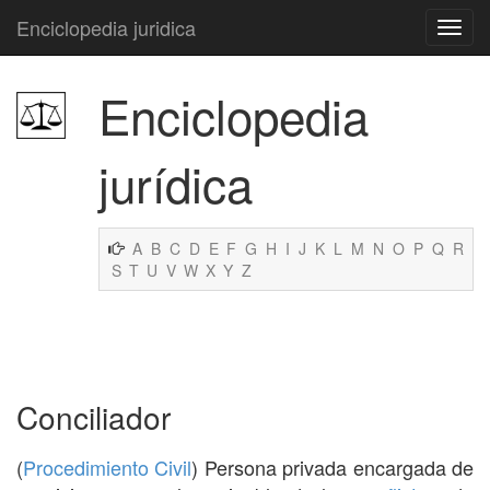
Enciclopedia juridica
Enciclopedia
jurídica
A
B
C
D
E
F
G
H
I
J
K
L
M
N
O
P
Q
R
S
T
U
V
W
X
Y
Z
Conciliador
(
Procedimiento Civil
) Persona privada encargada de