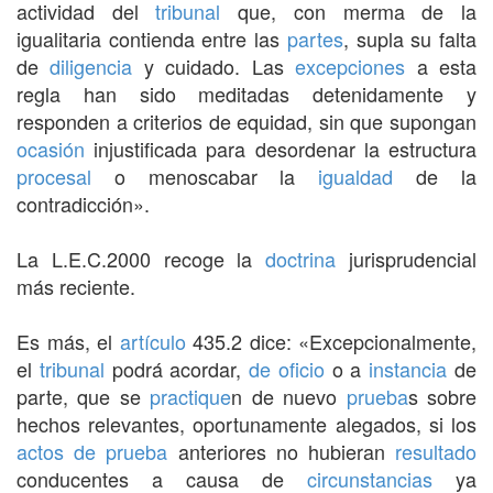
actividad del
tribunal
que, con merma de la
igualitaria contienda entre las
partes
, supla su falta
de
diligencia
y cuidado. Las
excepciones
a esta
regla han sido meditadas detenidamente y
responden a criterios de equidad, sin que supongan
ocasión
injustificada para desordenar la estructura
procesal
o menoscabar la
igualdad
de la
contradicción».
La L.E.C.2000 recoge la
doctrina
jurisprudencial
más reciente.
Es más, el
artículo
435.2 dice: «Excepcionalmente,
el
tribunal
podrá acordar,
de oficio
o a
instancia
de
parte, que se
practique
n de nuevo
prueba
s sobre
hechos relevantes, oportunamente alegados, si los
actos de prueba
anteriores no hubieran
resultado
conducentes a causa de
circunstancias
ya