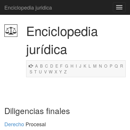
Enciclopedia juridica
Enciclopedia
jurídica
A
B
C
D
E
F
G
H
I
J
K
L
M
N
O
P
Q
R
S
T
U
V
W
X
Y
Z
Diligencias finales
Derecho
Procesal