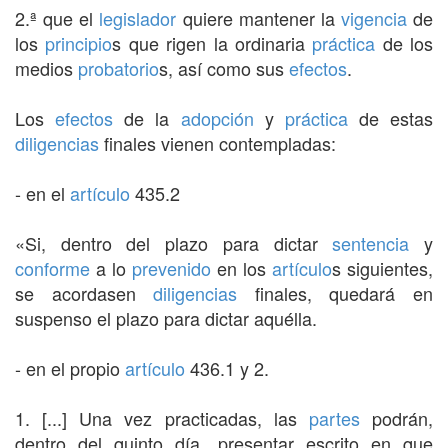
2.ª que el
legislador
quiere mantener la
vigencia
de
los
principio
s que rigen la ordinaria
práctica
de los
medios
probatorio
s, así como sus
efectos
.
Los
efectos
de la
adopción
y
práctica
de estas
diligencias
finales vienen contempladas:
- en el
artículo
435.2
«Si, dentro del plazo para dictar
sentencia
y
conforme
a lo
prevenido
en los
artículo
s siguientes,
se acordasen
diligencias
finales, quedará en
suspenso el plazo para dictar aquélla.
- en el propio
artículo
436.1 y 2.
1. [...] Una vez practicadas, las
partes
podrán,
dentro del quinto día, presentar escrito en que