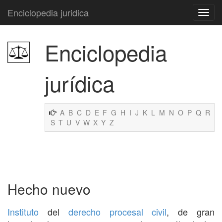
Enciclopedia juridica
Enciclopedia
jurídica
A
B
C
D
E
F
G
H
I
J
K
L
M
N
O
P
Q
R
S
T
U
V
W
X
Y
Z
Hecho nuevo
Instituto
del
derecho procesal civil
, de gran