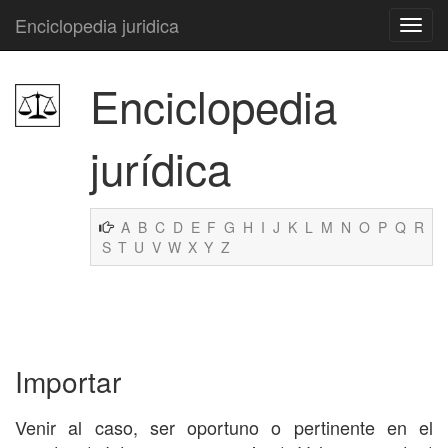
Enciclopedia juridica
Enciclopedia
jurídica
A
B
C
D
E
F
G
H
I
J
K
L
M
N
O
P
Q
R
S
T
U
V
W
X
Y
Z
Importar
Venir al caso, ser oportuno o pertinente en el