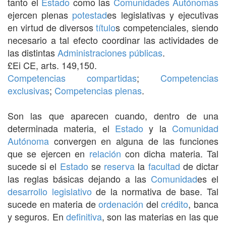
tanto el
Estado
como las
Comunidades Autónomas
ejercen plenas
potestad
es legislativas y ejecutivas
en virtud de diversos
título
s competenciales, siendo
necesario a tal efecto coordinar las actividades de
las distintas
Administraciones públicas
.
£Ei CE, arts. 149,150.
Competencias compartidas
;
Competencias
exclusivas
;
Competencias plenas
.
Son las que aparecen cuando, dentro de una
determinada materia, el
Estado
y la
Comunidad
Autónoma
convergen en alguna de las funciones
que se ejercen en
relación
con dicha materia. Tal
sucede si el
Estado
se
reserva
la
facultad
de dictar
las reglas básicas dejando a las
Comunidad
es el
desarrollo
legislativo
de la normativa de base. Tal
sucede en materia de
ordenación
del
crédito
, banca
y seguros. En
definitiva
, son las materias en las que