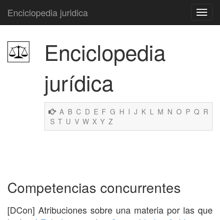
Enciclopedia juridica
Enciclopedia
jurídica
A
B
C
D
E
F
G
H
I
J
K
L
M
N
O
P
Q
R
S
T
U
V
W
X
Y
Z
Competencias concurrentes
[DCon] Atribuciones sobre una materia por las que