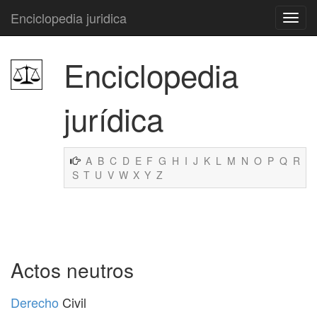
Enciclopedia juridica
Enciclopedia
jurídica
A
B
C
D
E
F
G
H
I
J
K
L
M
N
O
P
Q
R
S
T
U
V
W
X
Y
Z
Actos neutros
Derecho
Civil