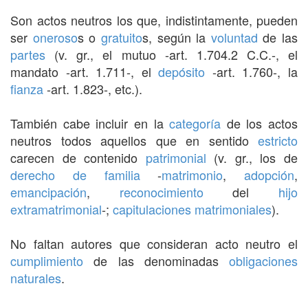
Son actos neutros los que, indistintamente, pueden
ser
oneroso
s o
gratuito
s, según la
voluntad
de las
partes
(v. gr., el mutuo -art. 1.704.2 C.C.-, el
mandato -art. 1.711-, el
depósito
-art. 1.760-, la
fianza
-art. 1.823-, etc.).
También cabe incluir en la
categoría
de los actos
neutros todos aquellos que en sentido
estricto
carecen de contenido
patrimonial
(v. gr., los de
derecho de familia
-
matrimonio
,
adopción
,
emancipación
,
reconocimiento
del
hijo
extramatrimonial
-;
capitulaciones matrimoniales
).
No faltan autores que consideran acto neutro el
cumplimiento
de las denominadas
obligaciones
naturales
.