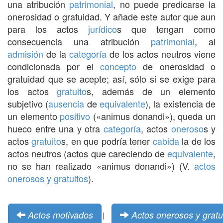
una atribución
patrimonial
, no puede predicarse la
onerosidad o gratuidad. Y añade este autor que aun
para los actos
jurídico
s que tengan como
consecuencia una atribución
patrimonial
, al
admisión
de la
categoría
de los actos neutros viene
condicionada por el
concepto
de onerosidad o
gratuidad que se acepte; así, sólo si se exige para
los actos
gratuito
s, además de un elemento
subjetivo (
ausencia
de
equivalente
), la existencia de
un elemento
positivo
(«animus donandi»), queda un
hueco entre una y otra
categoría
, actos
oneroso
s y
actos
gratuito
s, en que podría tener
cabida
la de los
actos neutros (actos que careciendo de
equivalente
,
no se han realizado «animus donandi») (V.
actos
onerosos y gratuitos
).
Actos motivados
Actos onerosos y gratu
|