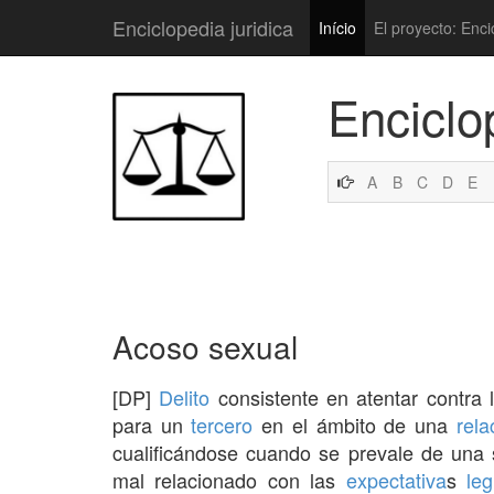
Enciclopedia juridica
Início
El proyecto: Enci
Enciclo
A
B
C
D
E
Acoso sexual
[DP]
Delito
consistente en atentar contra
para un
tercero
en el ámbito de una
rela
cualificándose cuando se prevale de una s
mal relacionado con las
expectativa
s
leg