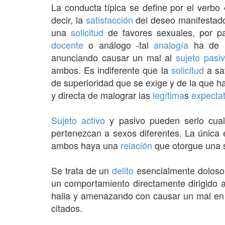
La conducta típica se define por el verbo 
decir, la
satisfacción
del deseo manifestado 
una
solicitud
de favores sexuales, por p
docente
o análogo -tal
analogía
ha de in
anunciando causar un mal al
sujeto pasi
ambos. Es indiferente que la
solicitud
a sat
de superioridad que se exige y de la que h
y directa de malograr las
legítima
s
expectat
Sujeto activo
y pasivo pueden serlo cua
pertenezcan a sexos diferentes. La única 
ambos haya una
relación
que otorgue una s
Se trata de un
delito
esencialmente doloso,
un comportamiento directamente dirigido a
halla y amenazando con causar un mal en
citados.