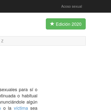
Acoso sexual
Edición 2020
Z
sexuales para sí o
ntinuada o habitual
nunciándole algún
n
o la
víctima
sea