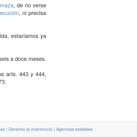
enaza
, de no verse
jecución
, ni precisa
ida, estaríamos ya
 seis a doce meses.
os arts. 443 y 444,
73.
tes
|
Derecho al matrimonio
|
Agencias estatales