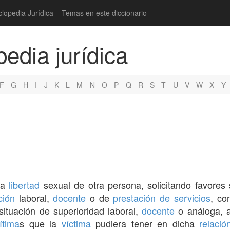
clopedia Jurídica
Temas en este diccionario
pedia jurídica
F
G
H
I
J
K
L
M
N
O
P
Q
R
S
T
U
V
W
X
Y
 la
libertad
sexual de otra persona, solicitando favores 
ción
laboral,
docente
o de
prestación de servicios
, co
ituación de superioridad laboral,
docente
o análoga, a
ítima
s que la
víctima
pudiera tener en dicha
relació