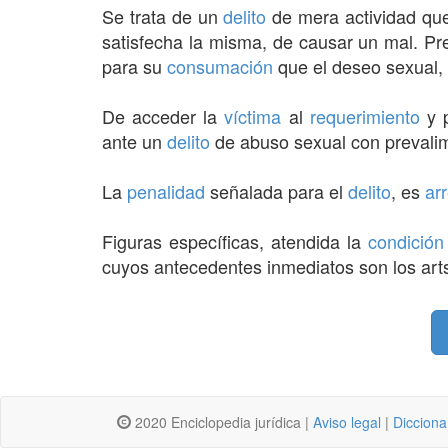
Se trata de un
delito
de mera actividad qu
satisfecha la misma, de causar un mal. Pr
para su
consumación
que el deseo sexual,
De acceder la
víctima
al
requerimiento
y p
ante un
delito
de abuso sexual con prevalimie
La
penalidad
señalada para el
delito
, es
ar
Figuras específicas, atendida la
condición
cuyos antecedentes inmediatos son los art
2020 Enciclopedia jurídica |
Aviso legal
|
Dicciona