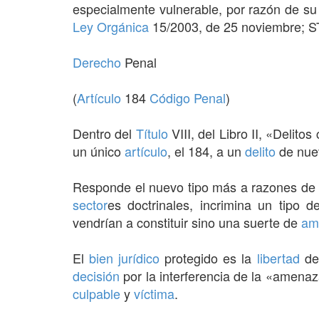
especialmente vulnerable, por razón de s
Ley Orgánica
15/2003, de 25 noviembre; S
Derecho
Penal
(
Artículo
184
Código Penal
)
Dentro del
Título
VIII, del Libro II, «Delitos
un único
artículo
, el 184, a un
delito
de nuev
Responde el nuevo tipo más a razones de t
sector
es doctrinales, incrimina un tipo 
vendrían a constituir sino una suerte de
am
El
bien jurídico
protegido es la
libertad
de 
decisión
por la interferencia de la «amenaz
culpable
y
víctima
.