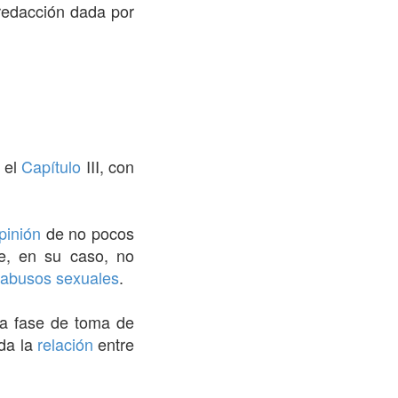
 redacción dada por
 el
Capítulo
III, con
pinión
de no pocos
ue, en su caso, no
abusos sexuales
.
la fase de toma de
 da la
relación
entre