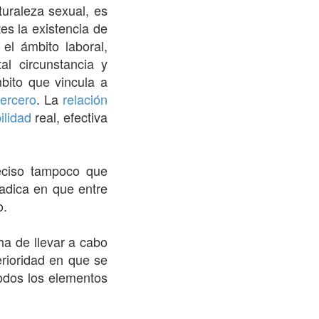
turaleza sexual, es
es la existencia de
el ámbito laboral,
al circunstancia y
bito que vincula a
tercero
. La
relación
ilidad
real, efectiva
eciso tampoco que
radica en que entre
o.
a de llevar a cabo
erioridad en que se
todos los elementos