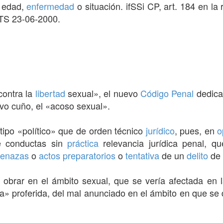
u edad,
enfermedad
o situación. ifSSi CP, art. 184 en la
TS 23-06-2000.
 contra la
libertad
sexual», el nuevo
Código Penal
dedica
o cuño, el «acoso sexual».
ipo «político» que de orden técnico
jurídico
, pues, en
o
de conductas sin
práctica
relevancia jurídica penal, q
enazas
o
actos preparatorios
o
tentativa
de un
delito
de
obrar en el ámbito sexual, que se vería afectada en 
a» proferida, del mal anunciado en el ámbito en que se