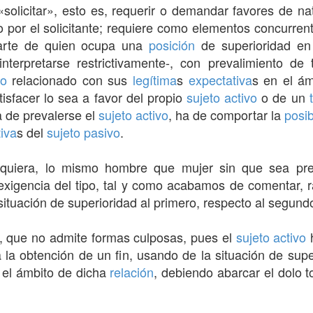
«solicitar», esto es, requerir o demandar favores de na
por el solicitante; requiere como elementos concurrent
arte de quien ocupa una
posición
de superioridad en 
terpretarse restrictivamente-, con prevalimiento de t
vo
relacionado con sus
legítima
s
expectativa
s en el ám
isfacer lo sea a favor del propio
sujeto activo
o de un
a de prevalerse el
sujeto activo
, ha de comportar la
posib
iva
s del
sujeto pasivo
.
lquiera, lo mismo hombre que mujer sin que sea pr
exigencia del tipo, tal y como acabamos de comentar, 
ituación de superioridad al primero, respecto al segund
 que no admite formas culposas, pues el
sujeto activo
h
 la obtención de un fin, usando de la situación de sup
 el ámbito de dicha
relación
, debiendo abarcar el dolo 