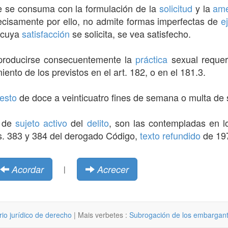
e se consuma con la formulación de la
solicitud
y la
am
ecisamente por ello, no admite formas imperfectas de
e
 cuya
satisfacción
se solicita, se vea satisfecho.
roducirse consecuentemente la
práctica
sexual requer
nto de los previstos en el art. 182, o en el 181.3.
resto
de doce a veinticuatro fines de semana o multa de
de
sujeto activo
del
delito
, son las contempladas en l
s. 383 y 384 del derogado Código,
texto refundido
de 19
Acordar
Acrecer
|
rio jurídico de derecho
| Mais verbetes :
Subrogación de los embargan