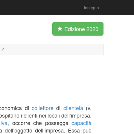
Insegna
Edizione 2020
Z
 economica di
collettore
di
clientela
(v.
pitano i clienti nei locali dell’impresa.
siva
, occorre che possegga
capacità
ca dell’oggetto dell’impresa. Essa può