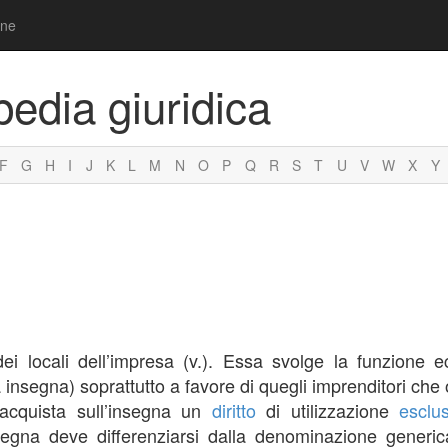
one
pedia giuridica
F
G
H
I
J
K
L
M
N
O
P
Q
R
S
T
U
V
W
X
Y
 dei locali dell’impresa (v.). Essa svolge la funzione
 insegna) soprattutto a favore di quegli imprenditori che os
 acquista sull’insegna un
diritto
di utilizzazione
esclu
insegna deve differenziarsi dalla denominazione generi