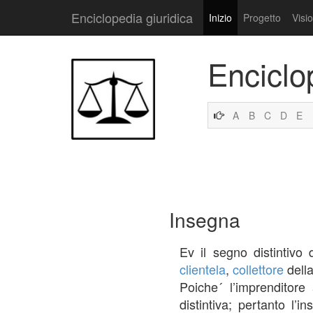
Enciclopedia giuridica
Inizio
Progetto
Visi
Enciclo
A
B
C
D
E
Insegna
Ev il segno distintivo
clientela
,
collettore
della
Poiche´ l’imprenditore
distintiva; pertanto l’