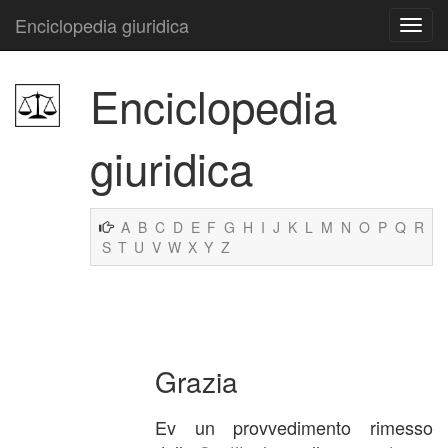
Enciclopedia giuridica
Enciclopedia
giuridica
A
B
C
D
E
F
G
H
I
J
K
L
M
N
O
P
Q
R
S
T
U
V
W
X
Y
Z
Grazia
Ev un provvedimento rimesso