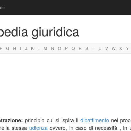
one
pedia giuridica
F
G
H
I
J
K
L
M
N
O
P
Q
R
S
T
U
V
W
X
Y
principio cui si ispira il
dibattimento
nel proc
trazione:
nella stessa
udienza
ovvero, in caso di necessità , in 