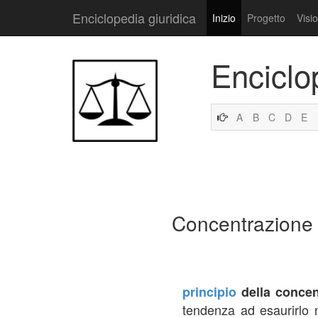
Enciclopedia giuridica
Inizio
Progetto
Visi
Enciclo
A
B
C
D
E
Concentrazione
principio
della concen
tendenza ad esaurirlo 