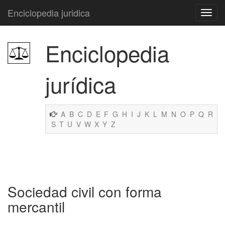
Enciclopedia juridica
Enciclopedia
jurídica
A
B
C
D
E
F
G
H
I
J
K
L
M
N
O
P
Q
R
S
T
U
V
W
X
Y
Z
Sociedad civil con forma
mercantil