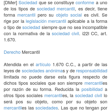
[DMer]
Sociedad
que se constituye
conforme
a uno
de los tipos de
sociedad mercantil
, es decir, tiene
forma
mercantil
pero su
objeto social
es civil. Se
rige por la
legislación mercantil
aplicable a la forma
o tipo de
sociedad
siempre que no sea incompatible
con la normativa de la
sociedad civil
. i22l CC, art.
1.670.
Derecho
Mercantil
Atendida en el
artículo
1.670 C.C., a partir de las
leyes de
sociedades
anónima
s y de
responsabilidad
limitada no puede darse esta figura respecto de
dichos tipos sociales que son siempre
mercantil
es
por razón de su forma. Reducida la
posibilidad
a
otros tipos sociales
mercantil
es, la
sociedad civil
lo
será pos su objeto, como por su objeto son
mercantil
es las
sociedades
. Las que no tengan por