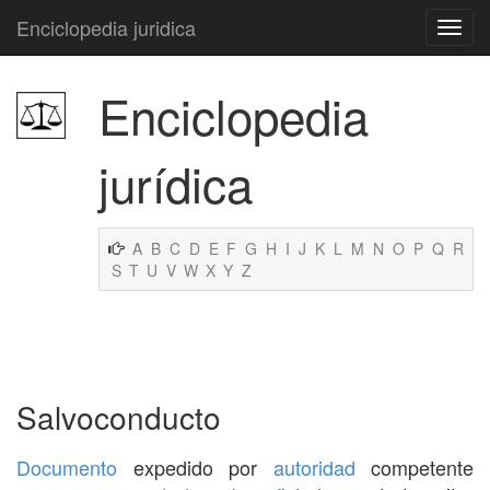
Enciclopedia juridica
Enciclopedia
jurídica
A
B
C
D
E
F
G
H
I
J
K
L
M
N
O
P
Q
R
S
T
U
V
W
X
Y
Z
Salvoconducto
Documento
expedido por
autoridad
competente