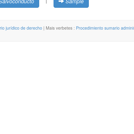
Salvoconducto
Sample
|
rio jurídico de derecho
| Mais verbetes :
Procedimiento sumario adminis