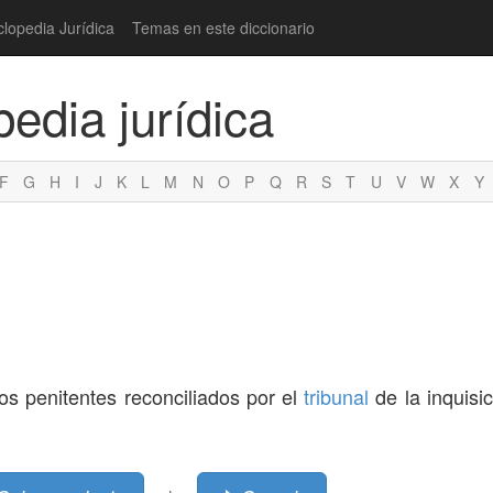
clopedia Jurídica
Temas en este diccionario
pedia jurídica
F
G
H
I
J
K
L
M
N
O
P
Q
R
S
T
U
V
W
X
Y
os penitentes reconciliados por el
tribunal
de la inquisic