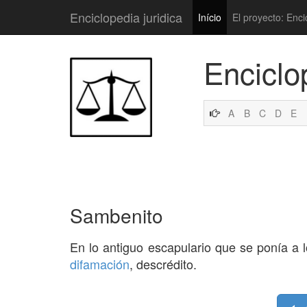
Enciclopedia juridica
Início
El proyecto: Enci
Enciclo
A
B
C
D
E
Sambenito
En lo antiguo escapulario que se ponía a l
difamación
, descrédito.