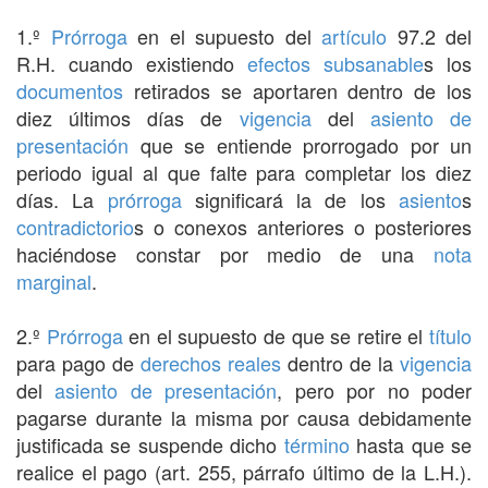
1.º
Prórroga
en el supuesto del
artículo
97.2 del
R.H. cuando existiendo
efectos
subsanable
s los
documentos
retirados se aportaren dentro de los
diez últimos días de
vigencia
del
asiento de
presentación
que se entiende prorrogado por un
periodo igual al que falte para completar los diez
días. La
prórroga
significará la de los
asiento
s
contradictorio
s o conexos anteriores o posteriores
haciéndose constar por medio de una
nota
marginal
.
2.º
Prórroga
en el supuesto de que se retire el
título
para pago de
derechos reales
dentro de la
vigencia
del
asiento de presentación
, pero por no poder
pagarse durante la misma por causa debidamente
justificada se suspende dicho
término
hasta que se
realice el pago (art. 255, párrafo último de la L.H.).