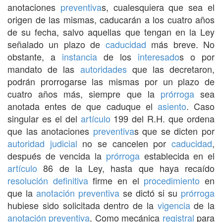
anotaciones
preventiva
s, cualesquiera que sea el
origen de las mismas, caducarán a los cuatro años
de su fecha, salvo aquellas que tengan en la Ley
señalado un plazo de
caducidad
más breve. No
obstante, a
instancia
de los
interesado
s o por
mandato de las
autoridades
que las decretaron,
podrán prorrogarse las mismas por un plazo de
cuatro años más, siempre que la
prórroga
sea
anotada entes de que caduque el
asiento
. Caso
singular es el del
artículo
199 del R.H. que ordena
que las anotaciones
preventiva
s que se dicten por
autoridad judicial
no se cancelen por
caducidad
,
después de vencida la
prórroga
establecida en el
artículo
86 de la Ley, hasta que haya recaído
resolución
definitiva
firme en el
procedimiento
en
que la
anotación preventiva
se dictó si su
prórroga
hubiese sido solicitada dentro de la
vigencia
de la
anotación preventiva
. Como mecánica
registral
para