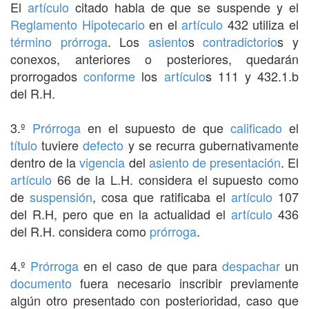
El
artículo
citado habla de que se suspende y el
Reglamento
Hipotecario
en el
artículo
432 utiliza el
término
prórroga
. Los
asiento
s
contradictorio
s y
conexos, anteriores o posteriores, quedarán
prorrogados
conforme
los
artículo
s 111 y 432.1.b
del R.H.
3.º
Prórroga
en el supuesto de que
calificado
el
título
tuviere
defecto
y se recurra gubernativamente
dentro de la
vigencia
del
asiento de presentación
. El
artículo
66 de la L.H. considera el supuesto como
de
suspensión
, cosa que ratificaba el
artículo
107
del R.H, pero que en la actualidad el
artículo
436
del R.H. considera como
prórroga
.
4.º
Prórroga
en el caso de que para
despachar
un
documento
fuera necesario inscribir previamente
algún otro presentado con posterioridad, caso que