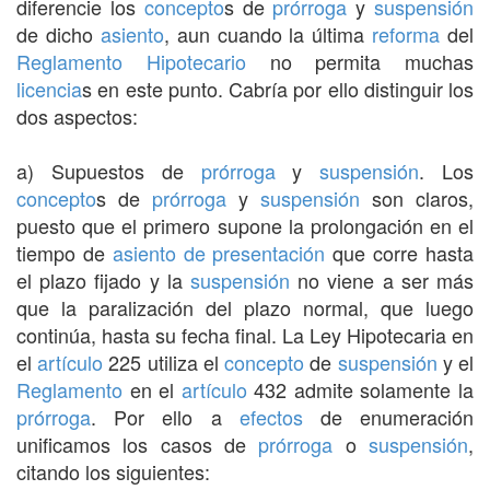
diferencie los
concepto
s de
prórroga
y
suspensión
de dicho
asiento
, aun cuando la última
reforma
del
Reglamento
Hipotecario
no permita muchas
licencia
s en este punto. Cabría por ello distinguir los
dos aspectos:
a) Supuestos de
prórroga
y
suspensión
. Los
concepto
s de
prórroga
y
suspensión
son claros,
puesto que el primero supone la prolongación en el
tiempo de
asiento de presentación
que corre hasta
el plazo fijado y la
suspensión
no viene a ser más
que la paralización del plazo normal, que luego
continúa, hasta su fecha final. La Ley Hipotecaria en
el
artículo
225 utiliza el
concepto
de
suspensión
y el
Reglamento
en el
artículo
432 admite solamente la
prórroga
. Por ello a
efectos
de enumeración
unificamos los casos de
prórroga
o
suspensión
,
citando los siguientes: