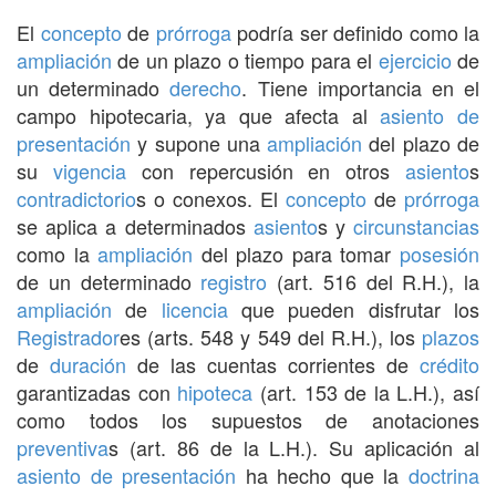
El
concepto
de
prórroga
podría ser definido como la
ampliación
de un plazo o tiempo para el
ejercicio
de
un determinado
derecho
. Tiene importancia en el
campo hipotecaria, ya que afecta al
asiento de
presentación
y supone una
ampliación
del plazo de
su
vigencia
con repercusión en otros
asiento
s
contradictorio
s o conexos. El
concepto
de
prórroga
se aplica a determinados
asiento
s y
circunstancias
como la
ampliación
del plazo para tomar
posesión
de un determinado
registro
(art. 516 del R.H.), la
ampliación
de
licencia
que pueden disfrutar los
Registrador
es (arts. 548 y 549 del R.H.), los
plazos
de
duración
de las cuentas corrientes de
crédito
garantizadas con
hipoteca
(art. 153 de la L.H.), así
como todos los supuestos de anotaciones
preventiva
s (art. 86 de la L.H.). Su aplicación al
asiento de presentación
ha hecho que la
doctrina