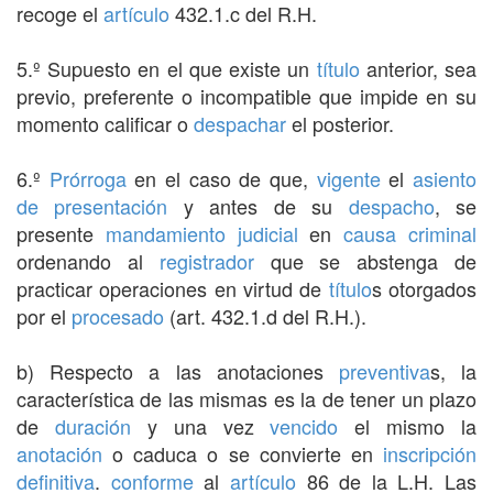
recoge el
artículo
432.1.c del R.H.
5.º Supuesto en el que existe un
título
anterior, sea
previo, preferente o incompatible que impide en su
momento calificar o
despachar
el posterior.
6.º
Prórroga
en el caso de que,
vigente
el
asiento
de presentación
y antes de su
despacho
, se
presente
mandamiento judicial
en
causa criminal
ordenando al
registrador
que se abstenga de
practicar operaciones en virtud de
título
s otorgados
por el
procesado
(art. 432.1.d del R.H.).
b) Respecto a las anotaciones
preventiva
s, la
característica de las mismas es la de tener un plazo
de
duración
y una vez
vencido
el mismo la
anotación
o caduca o se convierte en
inscripción
definitiva
.
conforme
al
artículo
86 de la L.H. Las