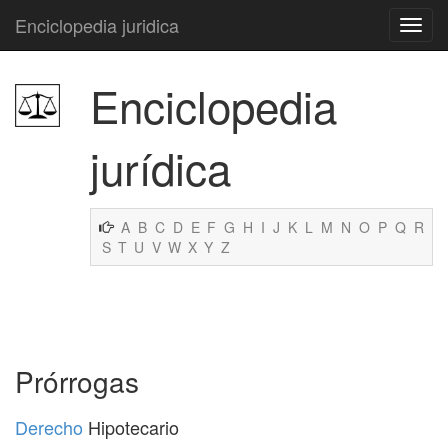
Enciclopedia juridica
Enciclopedia
jurídica
A
B
C
D
E
F
G
H
I
J
K
L
M
N
O
P
Q
R
S
T
U
V
W
X
Y
Z
Prórrogas
Derecho
Hipotecario