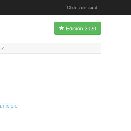
Oficina electoral
Edición 2020
Z
unicipio