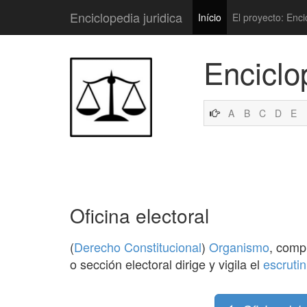
Enciclopedia juridica
Início
El proyecto: Enci
Enciclo
A
B
C
D
E
Oficina electoral
(
Derecho Constitucional
)
Organismo
, comp
o sección electoral dirige y vigila el
escrutin