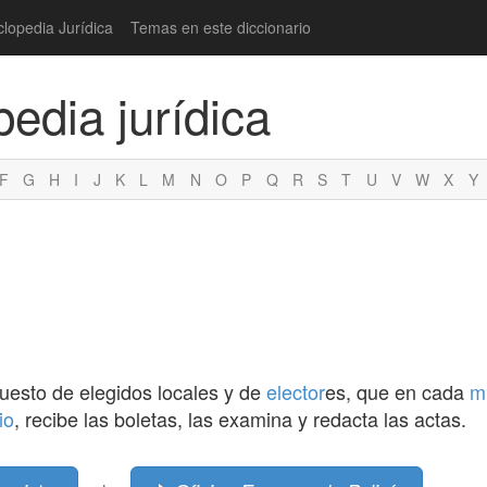
clopedia Jurídica
Temas en este diccionario
pedia jurídica
F
G
H
I
J
K
L
M
N
O
P
Q
R
S
T
U
V
W
X
Y
uesto de elegidos locales y de
elector
es, que en cada
m
io
, recibe las boletas, las examina y redacta las actas.