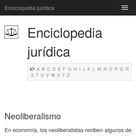
Enciclopedia juridica
Enciclopedia
jurídica
A
B
C
D
E
F
G
H
I
J
K
L
M
N
O
P
Q
R
S
T
U
V
W
X
Y
Z
Neoliberalismo
En economía, los neoliberalistas reciben algunos de