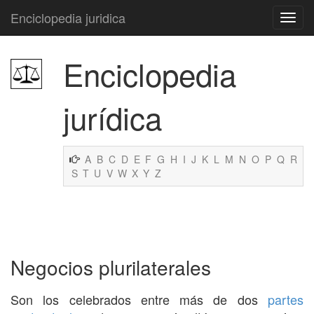
Enciclopedia juridica
Enciclopedia
jurídica
A
B
C
D
E
F
G
H
I
J
K
L
M
N
O
P
Q
R
S
T
U
V
W
X
Y
Z
Negocios plurilaterales
Son los celebrados entre más de dos
partes