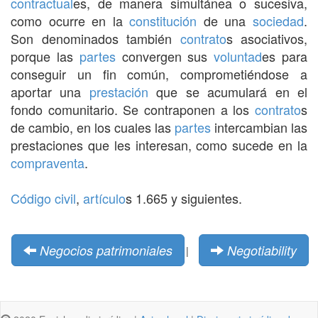
contractual
es, de manera simultánea o sucesiva,
como ocurre en la
constitución
de una
sociedad
.
Son denominados también
contrato
s asociativos,
porque las
partes
convergen sus
voluntad
es para
conseguir un fin común, comprometiéndose a
aportar una
prestación
que se acumulará en el
fondo comunitario. Se contraponen a los
contrato
s
de cambio, en los cuales las
partes
intercambian las
prestaciones que les interesan, como sucede en la
compraventa
.
Código civil
,
artículo
s 1.665 y siguientes.
Negocios patrimoniales
Negotiability
|