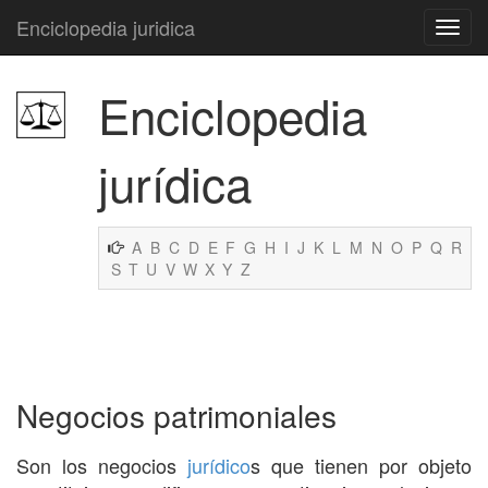
Enciclopedia juridica
Enciclopedia
jurídica
A
B
C
D
E
F
G
H
I
J
K
L
M
N
O
P
Q
R
S
T
U
V
W
X
Y
Z
Negocios patrimoniales
Son los negocios
jurídico
s que tienen por objeto