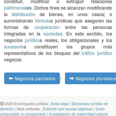
constituir, modificar o extinguir relaciones
patrimonial
es. Dichos fines se alcanzan modificando
la
distribución
de bienes, en unos casos; o
suministrando
fórmula
s jurídicas que aseguren las
formas de
cooperación
entre las personas
integradas en la
sociedad
. En este sentido, los
negocios
jurídico
s reales, los obligacionales y los
sucesorio
s constituyen los grupos más
representativos de los bloques del
tráfico
jurídico
negocial.
Negocios parciarios
Negocios plurilater
|
2020 Enciclopedia jurídica |
Aviso legal
|
Diccionario jurídico de
derecho
| Mais verbetes :
Extinción por causas objetivas
|
Suelo
urbanizable no programado
|
Investigación de maternidad natural