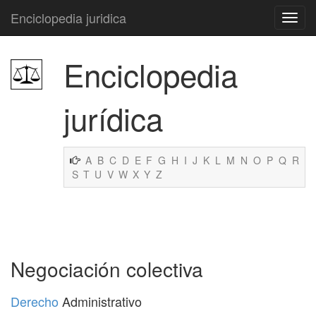
Enciclopedia juridica
Enciclopedia
jurídica
A
B
C
D
E
F
G
H
I
J
K
L
M
N
O
P
Q
R
S
T
U
V
W
X
Y
Z
Negociación colectiva
Derecho
Administrativo