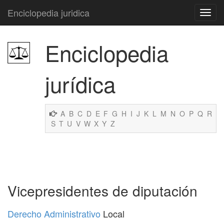
Enciclopedia juridica
Enciclopedia
jurídica
A
B
C
D
E
F
G
H
I
J
K
L
M
N
O
P
Q
R
S
T
U
V
W
X
Y
Z
Vicepresidentes de diputación
Derecho Administrativo
Local