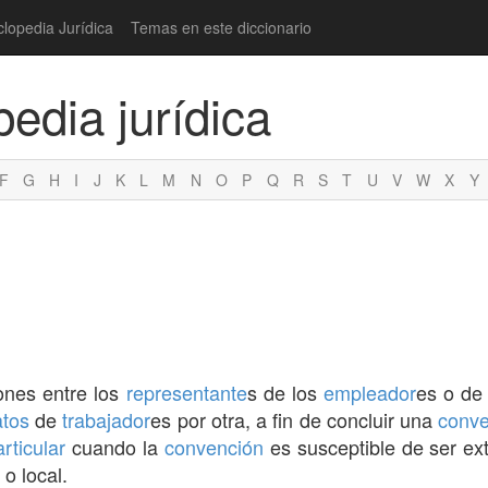
clopedia Jurídica
Temas en este diccionario
pedia jurídica
F
G
H
I
J
K
L
M
N
O
P
Q
R
S
T
U
V
W
X
Y
iones entre los
representante
s de los
empleador
es o de
atos
de
trabajador
es por otra, a fin de concluir una
conve
articular
cuando la
convención
es susceptible de ser ext
o local.