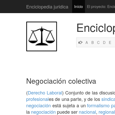
Enciclopedia juridica
Início
El proyecto: Enci
Enciclo
A
B
C
D
E
Negociación colectiva
(
Derecho Laboral
) Conjunto de las discus
profesional
es de una parte, y de los
sindic
negociación
está sujeta a un
formalismo
p
la
negociación
puede ser
nacional
,
regional