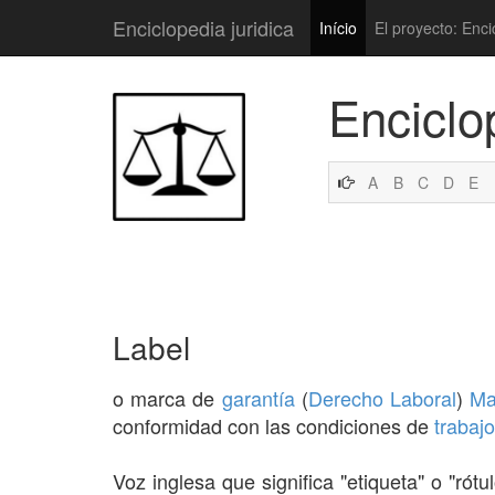
Enciclopedia juridica
Início
El proyecto: Enci
Enciclo
A
B
C
D
E
Label
o marca de
garantía
(
Derecho Laboral
)
Ma
conformidad con las condiciones de
trabajo
Voz inglesa que significa "etiqueta" o "rótu