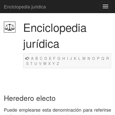
Enciclopedia juridica
Enciclopedia
jurídica
A
B
C
D
E
F
G
H
I
J
K
L
M
N
O
P
Q
R
S
T
U
V
W
X
Y
Z
Heredero electo
Puede emplearse esta denominación para referirse