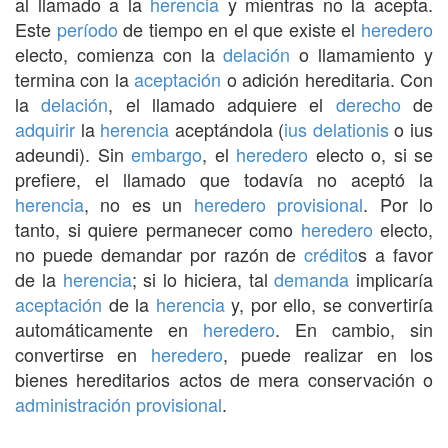
al llamado a la
herencia
y mientras no la acepta.
Este
período
de tiempo en el que existe el
heredero
electo, comienza con la
delación
o llamamiento y
termina con la
aceptación
o adición hereditaria. Con
la
delación
, el llamado adquiere el
derecho
de
adquirir
la
herencia
aceptándola (
ius delationis
o ius
adeundi). Sin
embargo
, el
heredero
electo o, si se
prefiere, el llamado que todavía no aceptó la
herencia
, no es un
heredero
provisional
. Por lo
tanto, si quiere permanecer como
heredero
electo,
no puede demandar por razón de
crédito
s a favor
de la
herencia
; si lo hiciera, tal
demanda
implicaría
aceptación
de la
herencia
y, por ello, se convertiría
automáticamente en
heredero
. En cambio, sin
convertirse en
heredero
, puede realizar en los
bienes hereditarios actos de mera conservación o
administración
provisional
.