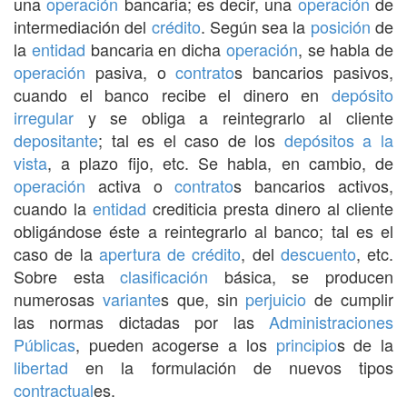
una
operación
bancaria; es decir, una
operación
de
intermediación del
crédito
. Según sea la
posición
de
la
entidad
bancaria en dicha
operación
, se habla de
operación
pasiva, o
contrato
s bancarios pasivos,
cuando el banco recibe el dinero en
depósito
irregular
y se obliga a reintegrarlo al cliente
depositante
; tal es el caso de los
depósitos a la
vista
, a plazo fijo, etc. Se habla, en cambio, de
operación
activa o
contrato
s bancarios activos,
cuando la
entidad
crediticia presta dinero al cliente
obligándose éste a reintegrarlo al banco; tal es el
caso de la
apertura de crédito
, del
descuento
, etc.
Sobre esta
clasificación
básica, se producen
numerosas
variante
s que, sin
perjuicio
de cumplir
las normas dictadas por las
Administraciones
Públicas
, pueden acogerse a los
principio
s de la
libertad
en la formulación de nuevos tipos
contractual
es.