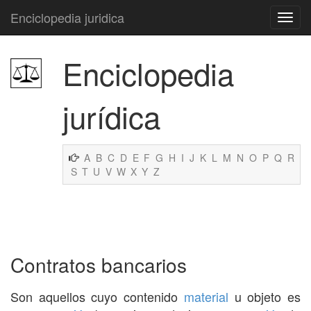
Enciclopedia juridica
Enciclopedia
jurídica
A
B
C
D
E
F
G
H
I
J
K
L
M
N
O
P
Q
R
S
T
U
V
W
X
Y
Z
Contratos bancarios
Son aquellos cuyo contenido
material
u objeto es