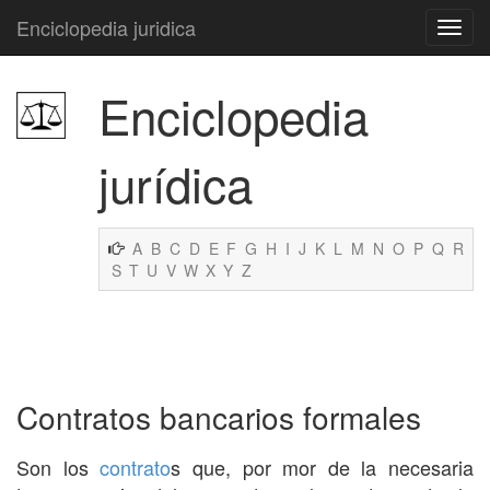
Enciclopedia juridica
Enciclopedia
jurídica
A
B
C
D
E
F
G
H
I
J
K
L
M
N
O
P
Q
R
S
T
U
V
W
X
Y
Z
Contratos bancarios formales
Son los
contrato
s que, por mor de la necesaria