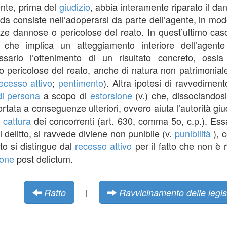
ente, prima del
giudizio
, abbia interamente riparato il da
da consiste nell’adoperarsi da parte dell’agente, in mod
ze dannose o pericolose del reato. In quest’ultimo ca
 che implica un atteggiamento interiore dell’agente
sario l’ottenimento di un risultato concreto, ossia 
ericolose del reato, anche di natura non patrimoniale. S
ecesso attivo
;
pentimento
). Altra ipotesi di ravvediment
di persona
a scopo di
estorsione
(v.) che, dissociandosi
 portata a conseguenze ulteriori, ovvero aiuta l’autorità giu
a
cattura
dei concorrenti (art. 630, comma 5o, c.p.). Ess
l delitto, si ravvede diviene non punibile (v.
punibilità
), 
to si distingue dal
recesso attivo
per il fatto che non è 
ione
post delictum.
Ratto
Ravvicinamento delle legis
|