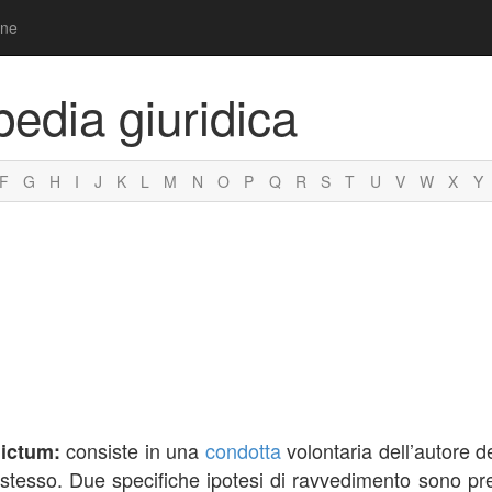
one
pedia giuridica
F
G
H
I
J
K
L
M
N
O
P
Q
R
S
T
U
V
W
X
Y
consiste in una
condotta
volontaria dell’autore de
lictum:
tesso. Due specifiche ipotesi di ravvedimento sono previ