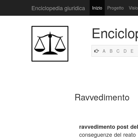
Enciclopedia giuridica
Inizio
Progetto
Visi
Enciclo
A
B
C
D
E
Ravvedimento
ravvedimento post de
conseguenze del reato s