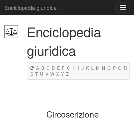
Enciclopedia giuridica
Enciclopedia
giuridica
A
B
C
D
E
F
G
H
I
J
K
L
M
N
O
P
Q
R
S
T
U
V
W
X
Y
Z
Circoscrizione