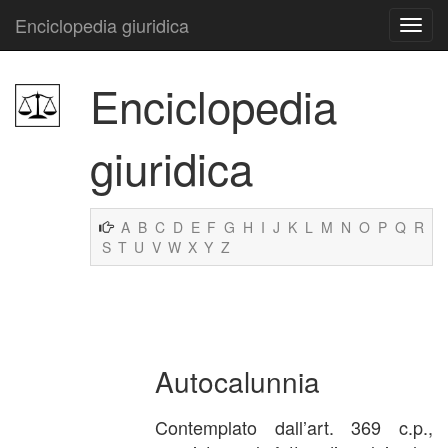
Enciclopedia giuridica
Enciclopedia
giuridica
A
B
C
D
E
F
G
H
I
J
K
L
M
N
O
P
Q
R
S
T
U
V
W
X
Y
Z
Autocalunnia
Contemplato dall’art. 369 c.p.,