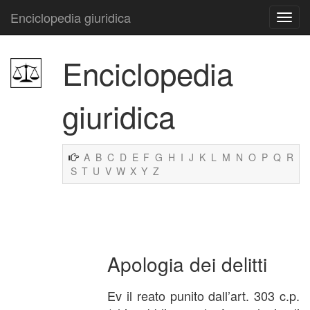
Enciclopedia giuridica
Enciclopedia
giuridica
A
B
C
D
E
F
G
H
I
J
K
L
M
N
O
P
Q
R
S
T
U
V
W
X
Y
Z
Apologia dei delitti
Ev il reato punito dall’art. 303 c.p.