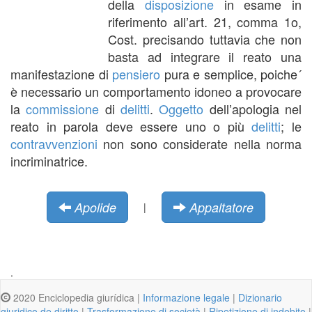
della
disposizione
in esame in
riferimento all’art. 21, comma 1o,
Cost. precisando tuttavia che non
basta ad integrare il reato una
manifestazione di
pensiero
pura e semplice, poiche´
è necessario un comportamento idoneo a provocare
la
commissione
di
delitti
.
Oggetto
dell’apologia nel
reato in parola deve essere uno o più
delitti
; le
contravvenzioni
non sono considerate nella norma
incriminatrice.
Apolide
Appaltatore
|
.
2020 Enciclopedia giurídica |
Informazione legale
|
Dizionario
giuridico de diritto
|
Trasformazione di società
|
Ripetizione di indebito
|