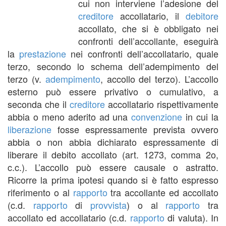
cui non interviene l’adesione del
creditore
accollatario, il
debitore
accollato, che si è obbligato nei
confronti dell’accollante, eseguirà
la
prestazione
nei confronti dell’accollatario, quale
terzo, secondo lo schema dell’adempimento del
terzo (v.
adempimento
, accollo del terzo). L’accollo
esterno può essere privativo o cumulativo, a
seconda che il
creditore
accollatario rispettivamente
abbia o meno aderito ad una
convenzione
in cui la
liberazione
fosse espressamente prevista ovvero
abbia o non abbia dichiarato espressamente di
liberare il debito accollato (art. 1273, comma 2o,
c.c.). L’accollo può essere causale o astratto.
Ricorre la prima ipotesi quando si è fatto espresso
riferimento o al
rapporto
tra accollante ed accollato
(c.d.
rapporto
di
provvista
) o al
rapporto
tra
accollato ed accollatario (c.d.
rapporto
di valuta). In