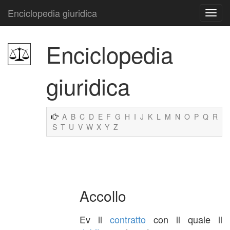
Enciclopedia giuridica
Enciclopedia
giuridica
A
B
C
D
E
F
G
H
I
J
K
L
M
N
O
P
Q
R
S
T
U
V
W
X
Y
Z
Accollo
Ev il
contratto
con il quale il