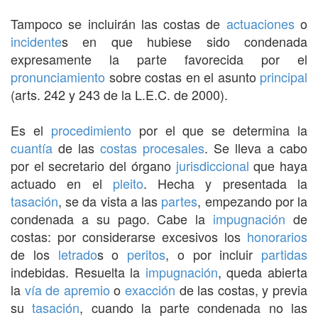
Tampoco se incluirán las costas de
actuaciones
o
incidente
s en que hubiese sido condenada
expresamente la parte favorecida por el
pronunciamiento
sobre costas en el asunto
principal
(arts. 242 y 243 de la L.E.C. de 2000).
Es el
procedimiento
por el que se determina la
cuantía
de las
costas procesales
. Se lleva a cabo
por el secretario del órgano
jurisdiccional
que haya
actuado en el
pleito
. Hecha y presentada la
tasación
, se da vista a las
partes
, empezando por la
condenada a su pago. Cabe la
impugnación
de
costas: por considerarse excesivos los
honorarios
de los
letrado
s o
peritos
, o por incluir
partidas
indebidas. Resuelta la
impugnación
, queda abierta
la
vía de apremio
o
exacción
de las costas, y previa
su
tasación
, cuando la parte condenada no las