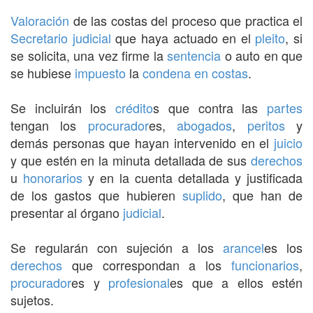
Valoración
de las costas del proceso que practica el
Secretario judicial
que haya actuado en el
pleito
, si
se solicita, una vez firme la
sentencia
o auto en que
se hubiese
impuesto
la
condena en costas
.
Se incluirán los
crédito
s que contra las
partes
tengan los
procurador
es,
abogados
,
peritos
y
demás personas que hayan intervenido en el
juicio
y que estén en la minuta detallada de sus
derechos
u
honorarios
y en la cuenta detallada y justificada
de los gastos que hubieren
suplido
, que han de
presentar al órgano
judicial
.
Se regularán con sujeción a los
arancel
es los
derechos
que correspondan a los
funcionarios
,
procurador
es y
profesional
es que a ellos estén
sujetos.