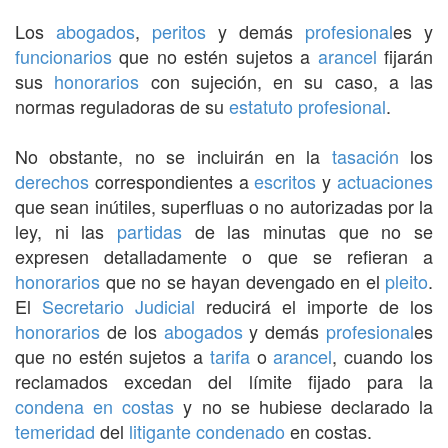
Los
abogados
,
peritos
y demás
profesional
es y
funcionarios
que no estén sujetos a
arancel
fijarán
sus
honorarios
con sujeción, en su caso, a las
normas reguladoras de su
estatuto
profesional
.
No obstante, no se incluirán en la
tasación
los
derechos
correspondientes a
escritos
y
actuaciones
que sean inútiles, superfluas o no autorizadas por la
ley, ni las
partidas
de las minutas que no se
expresen detalladamente o que se refieran a
honorarios
que no se hayan devengado en el
pleito
.
El
Secretario Judicial
reducirá el importe de los
honorarios
de los
abogados
y demás
profesional
es
que no estén sujetos a
tarifa
o
arancel
, cuando los
reclamados excedan del límite fijado para la
condena en costas
y no se hubiese declarado la
temeridad
del
litigante
condenado
en costas.