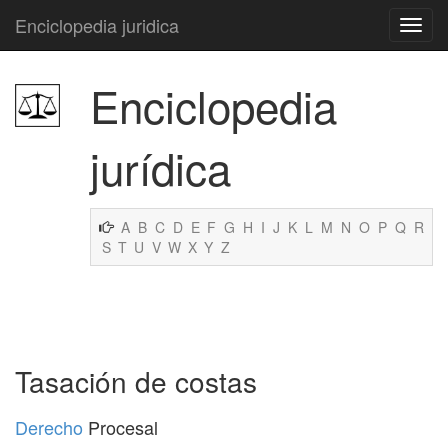
Enciclopedia juridica
Enciclopedia
jurídica
A
B
C
D
E
F
G
H
I
J
K
L
M
N
O
P
Q
R
S
T
U
V
W
X
Y
Z
Tasación de costas
Derecho
Procesal