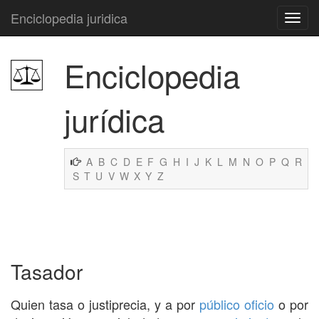
Enciclopedia juridica
Enciclopedia
jurídica
A
B
C
D
E
F
G
H
I
J
K
L
M
N
O
P
Q
R
S
T
U
V
W
X
Y
Z
Tasador
Quien tasa o justiprecia, y a por
público
oficio
o por