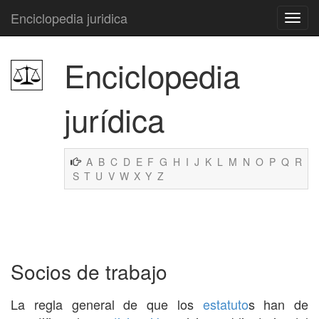
Enciclopedia juridica
Enciclopedia
jurídica
A
B
C
D
E
F
G
H
I
J
K
L
M
N
O
P
Q
R
S
T
U
V
W
X
Y
Z
Socios de trabajo
La regla general de que los
estatuto
s han de