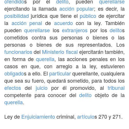
ofendido
s por el
delito
, pueden
querellarse
ejercitando la llamada
acción popular
; es decir, la
posibilidad
jurídica que tiene el
público
de ejercitar
la
acción penal
de
acuerdo
con la ley. También
pueden
querellarse
los
extranjeros
por los
delito
s
cometidos contra sus personas o bienes o las
personas o bienes de sus representados. Los
funcionarios
del
Ministerio fiscal
ejercitarán también,
en forma de
querella
, las acciones penales en los
casos en que, con arreglo a la ley, estuvieren
obligado
s a ello. El
particular
querellante, cualquiera
que sea su fuero, quedará sometido, para todos los
efectos
del
juicio
por él promovido, al
tribunal
competente para conocer del
delito
objeto de la
querella
.
Ley de
Enjuiciamiento
criminal,
artículo
s 270 y 271.