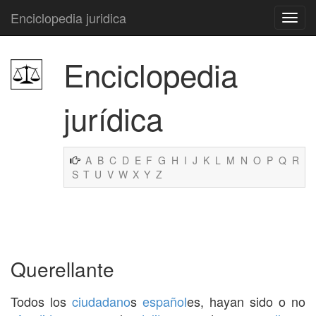
Enciclopedia juridica
Enciclopedia
jurídica
A
B
C
D
E
F
G
H
I
J
K
L
M
N
O
P
Q
R
S
T
U
V
W
X
Y
Z
Querellante
Todos los
ciudadano
s
español
es, hayan sido o no