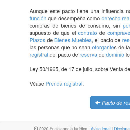
Aunque este pacto tiene una influencia n
función
que desempeña como
derecho rea
compras de bienes de consumo, sin
per
supuesto de que el
contrato
de
comprave
Plazos
de
Bienes Muebles
, el pacto de
res
las personas que no sean
otorgante
s de l
registral
del pacto de
reserva
de
dominio
lo
Ley 50/1965, de 17 de julio, sobre Venta d
Véase
Prenda registral
.
Pacto de re
2020 Enciclopedia jurídica |
Aviso legal
|
Dicciona