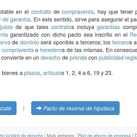
otable en el
contrato
de
compraventa
, hay que tener 
l de garantía
. En este sentido, sirve para asegurar el p
juicio
de que tales
contrato
s incluya
garantías
compl
nta
garantizado con dicho pacto sea inscrito en el
Re
erva
de
dominio
será oponible a terceros; los
tercero
s a
a
compraventa
o
heredero
s de las mismas. En consecue
 convierte en un
derecho
de
prenda
con
publicidad regis
e bienes a
plazos
,
artículo
s 1, 2, 4 a 6, 19 y 23.
scate
Pacto de reserva de hipoteca
|
rio jurídico de derecho
| Mais verbetes :
Plan de ahorro de empresa
|
D