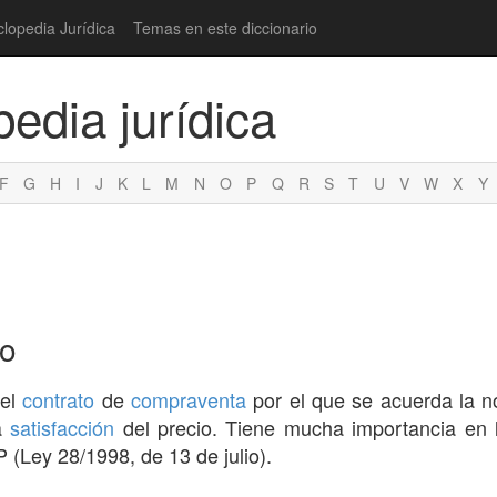
clopedia Jurídica
Temas en este diccionario
pedia jurídica
F
G
H
I
J
K
L
M
N
O
P
Q
R
S
T
U
V
W
X
Y
io
el
contrato
de
compraventa
por el que se acuerda la 
a
satisfacción
del precio. Tiene mucha importancia en
(Ley 28/1998, de 13 de julio).