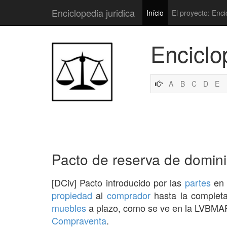
Enciclopedia juridica
Início
El proyecto: Enci
Enciclo
A
B
C
D
E
Pacto de reserva de domin
[DCiv] Pacto introducido por las
partes
en 
propiedad
al
comprador
hasta la complet
muebles
a plazo, como se ve en la LVBMAP 
Compraventa
.