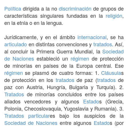
Política
dirigida a la no
discriminación
de grupos de
características singulares fundadas en la
religión
,
en la etnia o en la lengua.
Jurídicamente, y en el ámbito
internacional
, se ha
articulado
en distintas convenciones y
tratados
. Así,
al concluir la Primera Guerra Mundial, la
Sociedad
de Naciones
estableció un
régimen
de protección
de minorías en países de la Europa central. Ese
régimen
se plasmó de cuatro formas: 1.
Cláusula
s
de protección en los
tratados
de paz (
tratados
de
paz con Austria, Hungría, Bulgaria y Turquía). 2.
Tratados
de minorías concluidos entre los países
aliados vencedores y algunos
Estado
s (Grecia,
Polonia, Checoslovaquia, Yugoslavia y Rumania). 3.
Tratados
particular
es bajo los auspicios de la
Sociedad de Naciones
entre algunos
Estado
s (por