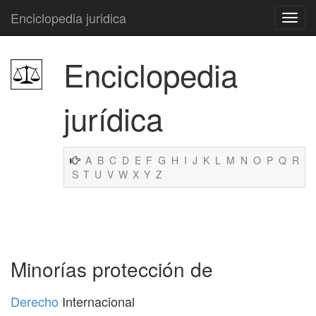
Enciclopedia juridica
Enciclopedia
jurídica
A
B
C
D
E
F
G
H
I
J
K
L
M
N
O
P
Q
R
S
T
U
V
W
X
Y
Z
Minorías protección de
Derecho
Internacional