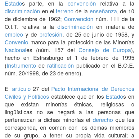
Estado
s parte, en la
convención
relativa a la
discriminación
en el
terreno
de la
enseñanza
, de 10
de diciembre de 1962;
Convención
núm. 111 de la
O.I.T. relativa a la
discriminación
en materia de
empleo
y de
profesión
, de 25 de junio de 1958, y
Convenio
marco para la protección de las Minorías
Nacional
es (núm. 157 del
Consejo de Europa
),
hecho en Estrasburgo el 1 de febrero de 1995
(
Instrumento
de
ratificación
publicado en el B.O.E.
núm. 20/1998, de 23 de enero).
El
artículo
27 del
Pacto Internacional de Derechos
Civiles y Políticos
establece que en los
Estado
s en
que existan minorías étnicas, religiosas o
lingüísticas no se negará a las personas que
pertenezcan a dichas minorías el
derecho
que les
corresponda, en común con los demás miembros
de su grupo, a tener su propia vida cultural; a