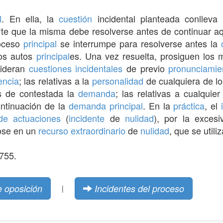
l
. En ella, la
cuestión
incidental planteada conlleva
rte que la misma debe resolverse antes de continuar aqu
oceso
principal
se interrumpe para resolverse antes la
los autos
principal
es. Una vez resuelta, prosiguen los 
sideran
cuestiones incidentales
de previo
pronunciamie
encia
; las relativas a la
personalidad
de cualquiera de l
s de contestada la
demanda
; las relativas a cualquie
ntinuación de la
demanda
principal
. En la
práctica
, el
de actuaciones
(
incidente
de
nulidad
), por la exces
dose en un
recurso extraordinario
de
nulidad
, que se util
 755.
e oposición
Incidentes del proceso
|