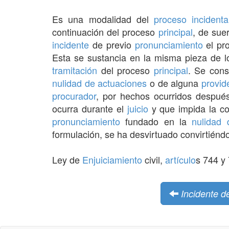
Es una modalidad del
proceso incidenta
continuación del proceso
principal
, de sue
incidente
de previo
pronunciamiento
el pr
Esta se sustancia en la misma pieza de 
tramitación
del proceso
principal
. Se con
nulidad de actuaciones
o de alguna
provid
procurador
, por hechos ocurridos despué
ocurra durante el
juicio
y que impida la co
pronunciamiento
fundado en la
nulidad 
formulación, se ha desvirtuado convirtién
Ley de
Enjuiciamiento
civil,
artículo
s 744 y
Incidente d