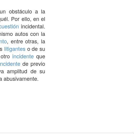
 un obstáculo a la
él. Por ello, en el
cuestión
incidental.
mismo autos con la
nto
, entre otras, la
os
litigantes
o de su
r otro
incidente
que
incidente
de previo
iva amplitud de su
iza abusivamente.