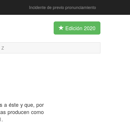
Incidente de previo pronunciamiento
Edición 2020
Z
 a éste y que, por
tas producen como
1.