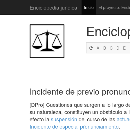
Enciclopedia juridica
Início
El proyecto: Enci
Enciclo
A
B
C
D
E
Incidente de previo pronun
[DPro] Cuestiones que surgen a lo largo d
su naturaleza, constituyen un obstáculo a 
efecto la
suspensión
del curso de las
actua
Incidente de especial pronunciamiento
.