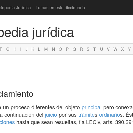
clopedia Jurídica
Temas en este diccionario
pedia jurídica
F
G
H
I
J
K
L
M
N
O
P
Q
R
S
T
U
V
W
X
Y
ciamiento
e un proceso diferentes del objeto
principal
pero conexas
la continuación del
juicio
por sus
trámite
s
ordinario
s. És
ciones
hasta que sean resueltas, fia LECiv, arts. 390,39