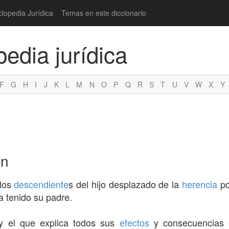
clopedia Jurídica
Temas en este diccionario
pedia jurídica
F
G
H
I
J
K
L
M
N
O
P
Q
R
S
T
U
V
W
X
Y
ón
 los
descendiente
s del hijo desplazado de la
herencia
po
ra tenido su padre.
 el que explica todos sus
efectos
y consecuencias e