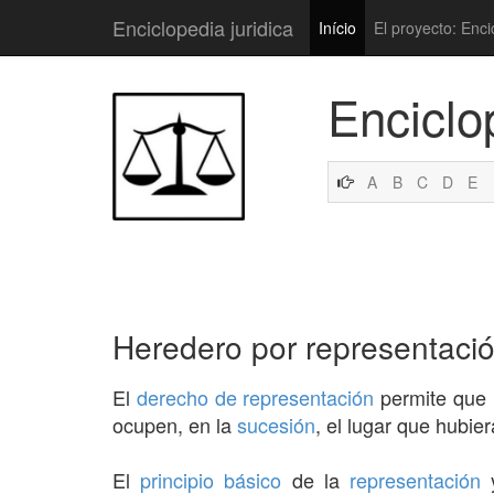
Enciclopedia juridica
Início
El proyecto: Enci
Enciclo
A
B
C
D
E
Heredero por representaci
El
derecho de representación
permite que
ocupen, en la
sucesión
, el lugar que hubie
El
principio
básico
de la
representación
y