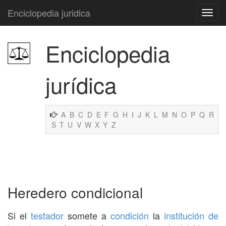
Enciclopedia juridica
Enciclopedia
jurídica
A
B
C
D
E
F
G
H
I
J
K
L
M
N
O
P
Q
R
S
T
U
V
W
X
Y
Z
Heredero condicional
Si el
testador
somete a
condición
la
institución de