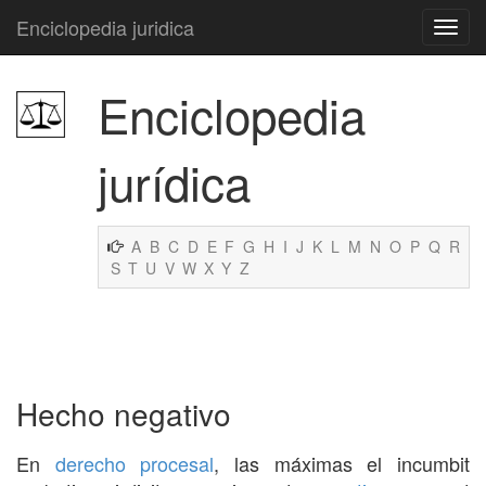
Enciclopedia juridica
Enciclopedia
jurídica
A
B
C
D
E
F
G
H
I
J
K
L
M
N
O
P
Q
R
S
T
U
V
W
X
Y
Z
Hecho negativo
En
derecho procesal
, las máximas el incumbit