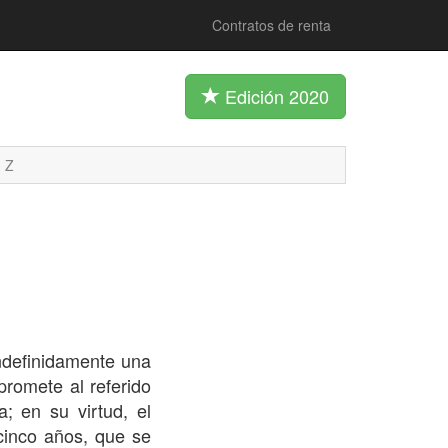
Contratos de renta
Edición 2020
Z
ndefinidamente una
romete al referido
; en su virtud, el
 cinco años, que se