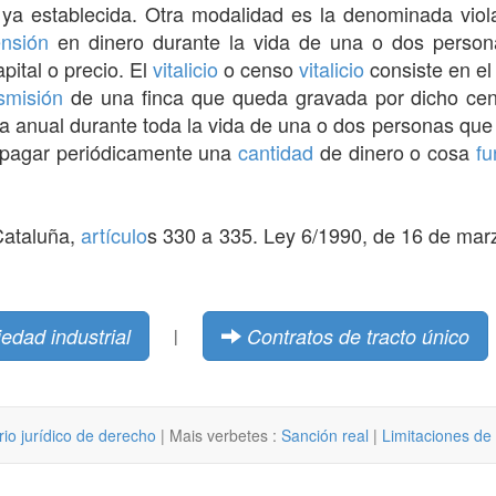
ya establecida. Otra modalidad es la denominada violar
nsión
en dinero durante la vida de una o dos person
pital o precio. El
vitalicio
o censo
vitalicio
consiste en e
smisión
de una finca que queda gravada por dicho ce
a anual durante toda la vida de una o dos personas que 
pagar periódicamente una
cantidad
de dinero o cosa
fu
Cataluña,
artículo
s 330 a 335. Ley 6/1990, de 16 de mar
edad industrial
Contratos de tracto único
|
rio jurídico de derecho
| Mais verbetes :
Sanción real
|
Limitaciones de