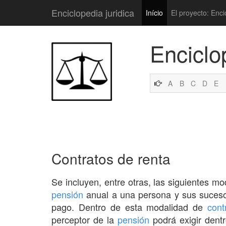
Enciclopedia juridica
Início
El proyecto: Enci
Enciclo
A
B
C
D
E
Contratos de renta
Se incluyen, entre otras, las siguientes mo
pensión
anual a una persona y sus sucesor
pago. Dentro de esta modalidad de
cont
perceptor de la
pensión
podrá exigir dentr