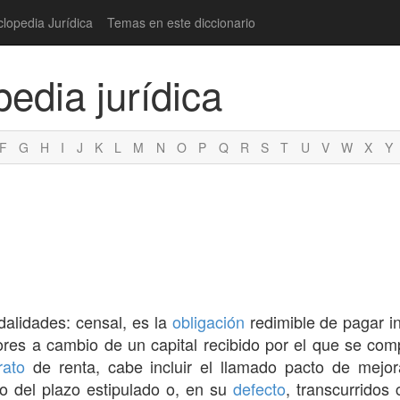
clopedia Jurídica
Temas en este diccionario
pedia jurídica
F
G
H
I
J
K
L
M
N
O
P
Q
R
S
T
U
V
W
X
Y
dalidades: censal, es la
obligación
redimible de pagar i
es a cambio de un capital recibido por el que se comp
rato
de renta, cabe incluir el llamado pacto de mejora
o del plazo estipulado o, en su
defecto
, transcurridos