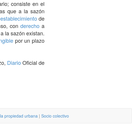
io; consiste en el
as que a la sazón
l
establecimiento
de
nso, con
derecho
a
a la sazón existan.
ngible
por un plazo
zo,
Diario
Oficial de
 la propiedad urbana
|
Socio colectivo