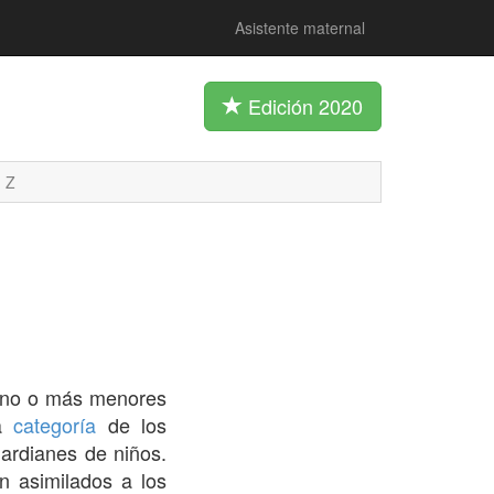
Asistente maternal
Edición 2020
Z
uno o más menores
la
categoría
de los
uardianes de niños.
án asimilados a los