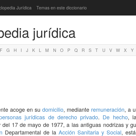
clopedia Jurídica
Temas en este diccionario
pedia jurídica
F
G
H
I
J
K
L
M
N
O
P
Q
R
S
T
U
V
W
X
Y
ente acoge en su
domicilio
, mediante
remuneración
, a 
personas jurídicas de derecho privado
.
De hecho
, 
y del 17 de mayo de 1977, a las antiguas nodrizas y g
n
Departamental de la
Acción Sanitaria y Social
, est