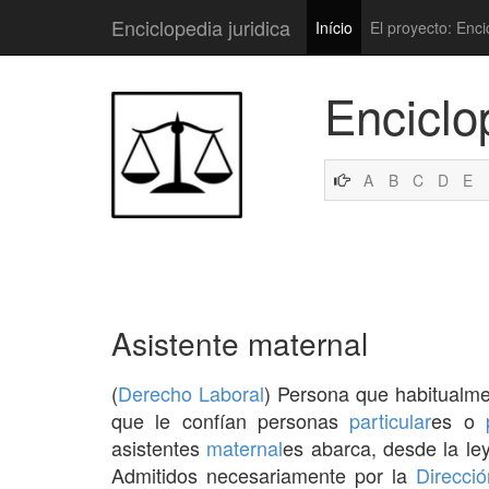
Enciclopedia juridica
Início
El proyecto: Enci
Enciclo
A
B
C
D
E
Asistente maternal
(
Derecho Laboral
) Persona que habitualm
que le confían personas
particular
es o
asistentes
maternal
es abarca, desde la le
Admitidos necesariamente por la
Direcció