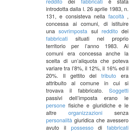
reddito
dei
fabbricati
è stata
introdotta dalla l. 26 aprile 1983, n.
131, e consisteva nella
facoltà
,
concessa ai comuni, di istituire
una
sovrimposta
sul
reddito
dei
fabbricati
situati nel proprio
territorio per l’anno 1983. Ai
comuni era concessa anche la
scelta di un’aliquota che poteva
variare tra l’8%, il 12%, il 16% ed il
20%. Il gettito del
tributo
era
attribuito al comune in cui si
trovava il fabbricato.
Soggetti
passivi dell’imposta erano le
persone
fisiche e giuridiche e le
altre
organizzazioni
senza
personalità
giuridica che avessero
avuto il
possesso
di
fabbricati