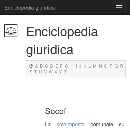
Enciclopedia giuridica
Enciclopedia
giuridica
A
B
C
D
E
F
G
H
I
J
K
L
M
N
O
P
Q
R
S
T
U
V
W
X
Y
Z
Socof
La
sovrimposta
comunale sul