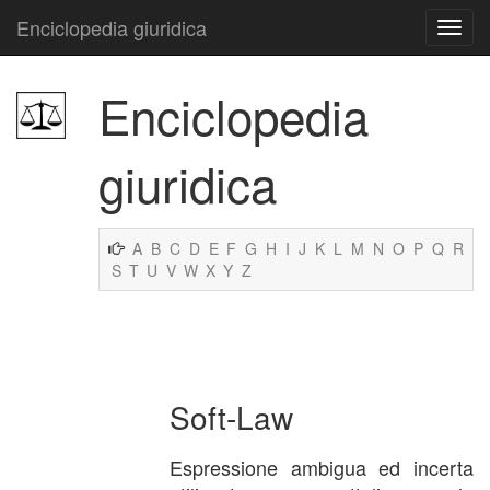
Enciclopedia giuridica
Enciclopedia
giuridica
A
B
C
D
E
F
G
H
I
J
K
L
M
N
O
P
Q
R
S
T
U
V
W
X
Y
Z
Soft-Law
Espressione ambigua ed incerta