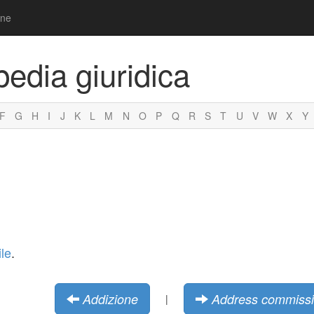
one
pedia giuridica
F
G
H
I
J
K
L
M
N
O
P
Q
R
S
T
U
V
W
X
Y
ile
.
Addizione
Address commiss
|