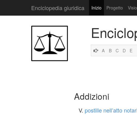
Enciclopedia giuridica
Inizio
Progetto
Visi
Enciclo
A
B
C
D
E
Addizioni
V.
postille nell’atto notar