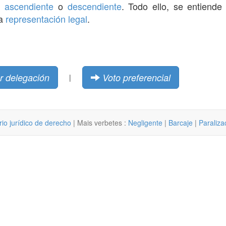
,
ascendiente
o
descendiente
. Todo ello, se entiende
la
representación legal
.
r delegación
Voto preferencial
|
rio jurídico de derecho
| Mais verbetes :
Negligente
|
Barcaje
|
Paraliza