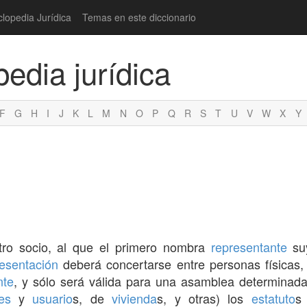
clopedia Jurídica
Temas en este diccionario
pedia jurídica
F
G
H
I
J
K
L
M
N
O
P
Q
R
S
T
U
V
W
X
Y
otro socio, al que el primero nombra
representante
suy
esentación
deberá concertarse entre personas físicas, 
nte
, y sólo será válida para una asamblea determinad
es
y
usuario
s, de
vivienda
s, y otras) los
estatuto
s