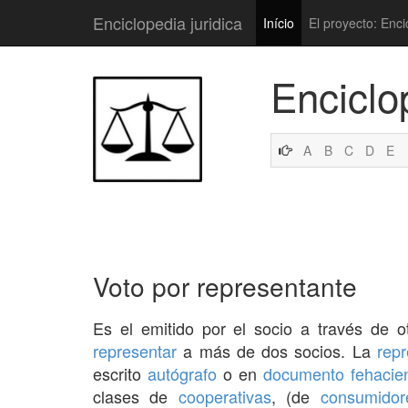
Enciclopedia juridica
Início
El proyecto: Enci
Enciclo
A
B
C
D
E
Voto por representante
Es el emitido por el socio a través de 
representar
a más de dos socios. La
repr
escrito
autógrafo
o en
documento
fehacie
clases de
cooperativas
, (de
consumidor