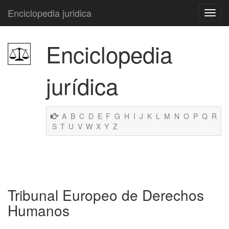
Enciclopedia juridica
Enciclopedia
jurídica
A
B
C
D
E
F
G
H
I
J
K
L
M
N
O
P
Q
R
S
T
U
V
W
X
Y
Z
Tribunal Europeo de Derechos
Humanos